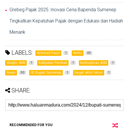
Grebeg Pajak 2025: Inovasi Ceria Bapenda Sumenep
Tingkatkan Kepatuhan Pajak dengan Edukasi dan Hadiah
Menarik
LABELS:
Achmad Fauzi
berita
1
43
disiplin ASN
kebijakan Pemkab
kedisiplinan ASN
1
1
1
News
SE Bupati Sumenep
target akhir tahun
50
1
1
SHARE:
RECOMMENDED FOR YOU