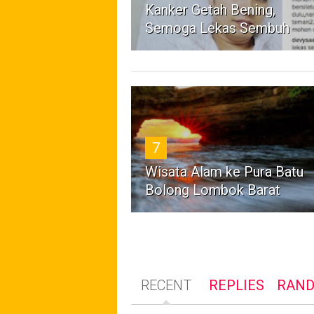
Kanker Getah Bening,
Semoga Lekas Sembuh
7
Wisata Alam ke Pura Batu
Bolong Lombok Barat
RECENT
REPLIES
RAN