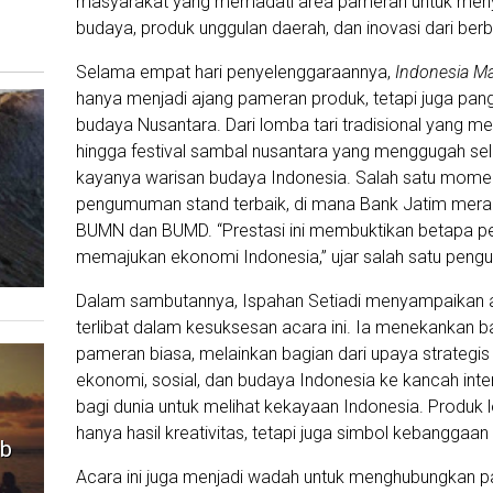
masyarakat yang memadati area pameran untuk menya
budaya, produk unggulan daerah, dan inovasi dari berb
Selama empat hari penyelenggaraannya,
Indonesia M
hanya menjadi ajang pameran produk, tetapi juga pa
budaya Nusantara. Dari lomba tari tradisional yang m
hingga festival sambal nusantara yang menggugah s
kayanya warisan budaya Indonesia. Salah satu momen 
pengumuman stand terbaik, di mana Bank Jatim meraih
BUMN dan BUMD. “Prestasi ini membuktikan betapa pe
memajukan ekonomi Indonesia,” ujar salah satu pengun
Dalam sambutannya, Ispahan Setiadi menyampaikan ap
terlibat dalam kesuksesan acara ini. Ia menekankan 
pameran biasa, melainkan bagian dari upaya strategi
ekonomi, sosial, dan budaya Indonesia ke kancah inter
bagi dunia untuk melihat kekayaan Indonesia. Produk lo
hanya hasil kreativitas, tetapi juga simbol kebanggaa
ib
Acara ini juga menjadi wadah untuk menghubungkan p