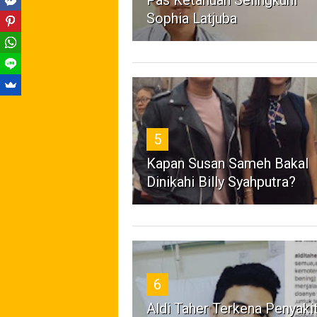
Pas Ketahuan Selingkuhi
Sophia Latjuba
5
Kapan Susan Sameh Bakal
Dinikahi Billy Syahputra?
6
Aldi Taher Terkena Penyaki