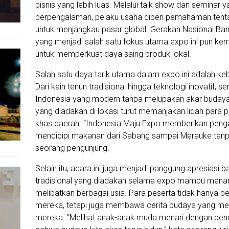
bisnis yang lebih luas. Melalui talk show dan semina
berpengalaman, pelaku usaha diberi pemahaman tentang
untuk menjangkau pasar global. Gerakan Nasional Ba
yang menjadi salah satu fokus utama expo ini pun kem
untuk memperkuat daya saing produk lokal.
Salah satu daya tarik utama dalam expo ini adalah k
Dari kain tenun tradisional hingga teknologi inovati
Indonesia yang modern tanpa melupakan akar budayanya
yang diadakan di lokasi turut memanjakan lidah para
khas daerah. “Indonesia Maju Expo memberikan penga
mencicipi makanan dari Sabang sampai Merauke tanpa 
seorang pengunjung.
Selain itu, acara ini juga menjadi panggung apresiasi 
tradisional yang diadakan selama expo mampu menari
melibatkan berbagai usia. Para peserta tidak hanya 
mereka, tetapi juga membawa cerita budaya yang me
mereka. “Melihat anak-anak muda menari dengan pe