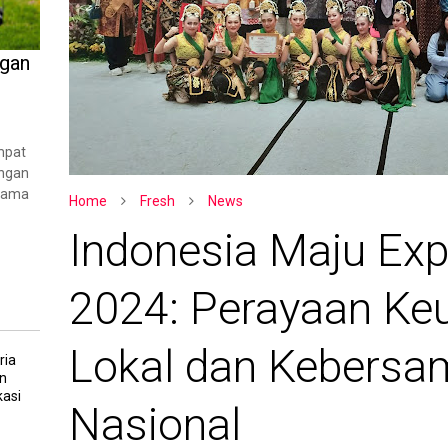
ngan
mpat
angan
rsama
Home
Fresh
News
Indonesia Maju Ex
2024: Perayaan Ke
Lokal dan Kebers
ria
n
asi
Nasional