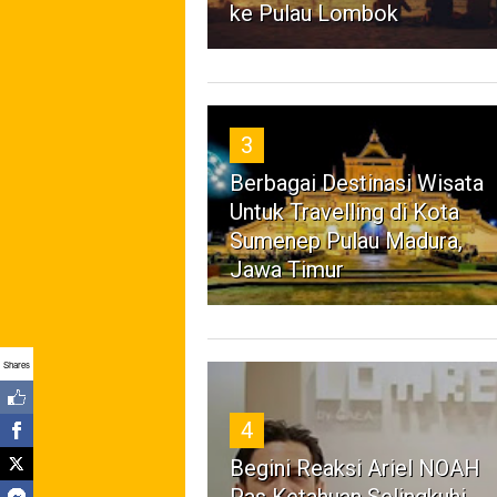
ke Pulau Lombok
3
Berbagai Destinasi Wisata
Untuk Travelling di Kota
Sumenep Pulau Madura,
Jawa Timur
Shares
4
Begini Reaksi Ariel NOAH