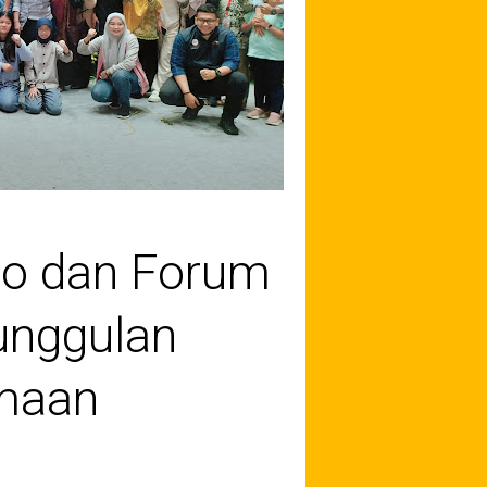
po dan Forum
unggulan
amaan