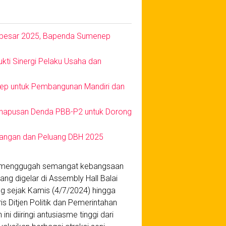
erbesar 2025, Bapenda Sumenep
ti Sinergi Pelaku Usaha dan
nep untuk Pembangunan Mandiri dan
hapusan Denda PBB-P2 untuk Dorong
angan dan Peluang DBH 2025
ng menggugah semangat kebangsaan
ang digelar di Assembly Hall Balai
ng sejak Kamis (4/7/2024) hingga
is Ditjen Politik dan Pemerintahan
ni diiringi antusiasme tinggi dari