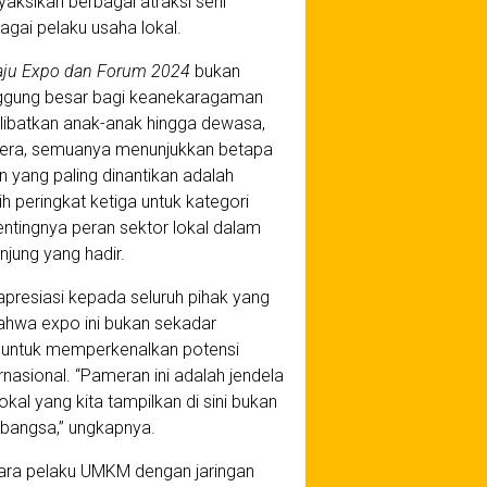
ksikan berbagai atraksi seni
agai pelaku usaha lokal.
aju Expo dan Forum 2024
bukan
nggung besar bagi keanekaragaman
elibatkan anak-anak hingga dewasa,
elera, semuanya menunjukkan betapa
yang paling dinantikan adalah
 peringkat ketiga untuk kategori
ntingnya peran sektor lokal dalam
jung yang hadir.
resiasi kepada seluruh pihak yang
bahwa expo ini bukan sekadar
s untuk memperkenalkan potensi
nasional. “Pameran ini adalah jendela
kal yang kita tampilkan di sini bukan
n bangsa,” ungkapnya.
ara pelaku UMKM dengan jaringan