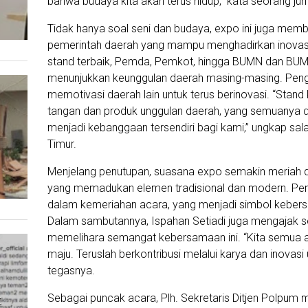
bahwa budaya kita akan terus hidup,” kata seorang juri
Tidak hanya soal seni dan budaya, expo ini juga me
pemerintah daerah yang mampu menghadirkan inovasi 
stand terbaik, Pemda, Pemkot, hingga BUMN dan BUM
menunjukkan keunggulan daerah masing-masing. Pengh
memotivasi daerah lain untuk terus berinovasi. “Stand
tangan dan produk unggulan daerah, yang semuanya dib
menjadi kebanggaan tersendiri bagi kami,” ungkap sa
Timur.
Menjelang penutupan, suasana expo semakin meriah d
yang memadukan elemen tradisional dan modern. Peno
dalam kemeriahan acara, yang menjadi simbol keber
Dalam sambutannya, Ispahan Setiadi juga mengajak se
memelihara semangat kebersamaan ini. “Kita semua a
maju. Teruslah berkontribusi melalui karya dan inova
tegasnya.
t
Sebagai puncak acara, Plh. Sekretaris Ditjen Polpum