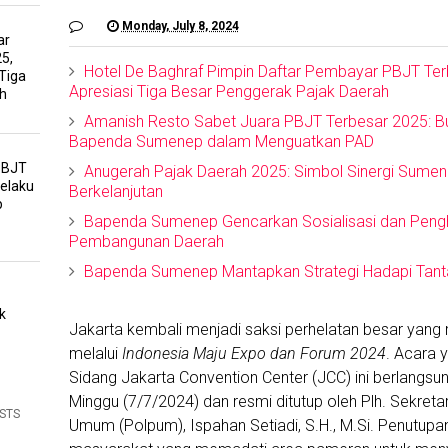
Monday, July 8, 2024
ar
5,
Hotel De Baghraf Pimpin Daftar Pembayar PBJT T
Tiga
Apresiasi Tiga Besar Penggerak Pajak Daerah
h
Amanish Resto Sabet Juara PBJT Terbesar 2025: Buk
Bapenda Sumenep dalam Menguatkan PAD
PBJT
Anugerah Pajak Daerah 2025: Simbol Sinergi Sume
Pelaku
Berkelanjutan
p
Bapenda Sumenep Gencarkan Sosialisasi dan Peng
Pembangunan Daerah
Bapenda Sumenep Mantapkan Strategi Hadapi Tant
k
Jakarta kembali menjadi saksi perhelatan besar ya
melalui
Indonesia Maju Expo dan Forum 2024
. Acara y
Sidang Jakarta Convention Center (JCC) ini berlangsu
Minggu (7/7/2024) dan resmi ditutup oleh Plh. Sekretar
OSTS
Umum (Polpum), Ispahan Setiadi, S.H., M.Si. Penutupan i