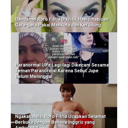
Dandanan Roro Fitria Dikritik Habis-habisan
Gara-gara Pakai Mahkota dan Kerudung
Paranormal Ulfa Lagi-lagi Dikecam Sesama
Teman Paranormal Karena Sebut Jupe
Belum Meninggal
Ngakak Abis, Roro Fitria Ucapkan Selamat
Berbuka dengan Bahasa Inggris yang
Amburadul