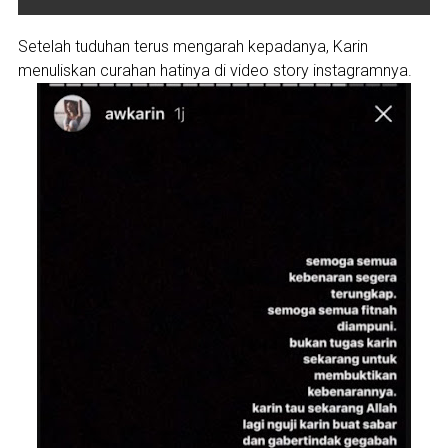
Setelah tuduhan terus mengarah kepadanya, Karin
menuliskan curahan hatinya di video story instagramnya.