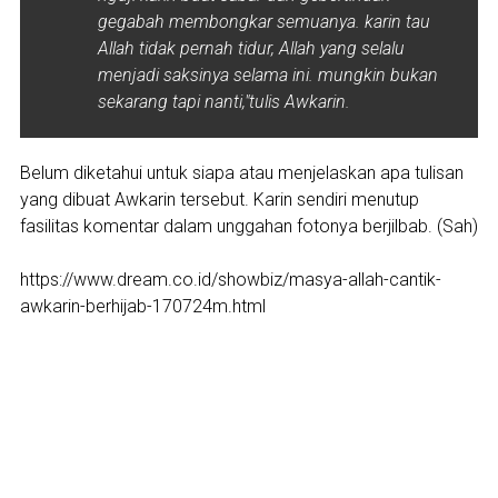
gegabah membongkar semuanya. karin tau
Allah tidak pernah tidur, Allah yang selalu
menjadi saksinya selama ini. mungkin bukan
sekarang tapi nanti,"tulis Awkarin.
Belum diketahui untuk siapa atau menjelaskan apa tulisan
yang dibuat Awkarin tersebut. Karin sendiri menutup
fasilitas komentar dalam unggahan fotonya berjilbab. (Sah)
https://www.dream.co.id/showbiz/masya-allah-cantik-
awkarin-berhijab-170724m.html