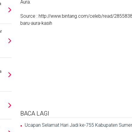
Aura.
a
Source : http://www.bintang.com/celeb/read/2855838/p
baru-aura-kasih
r
a
BACA LAGI
Ucapan Selamat Hari Jadi ke-755 Kabupaten Sume
i