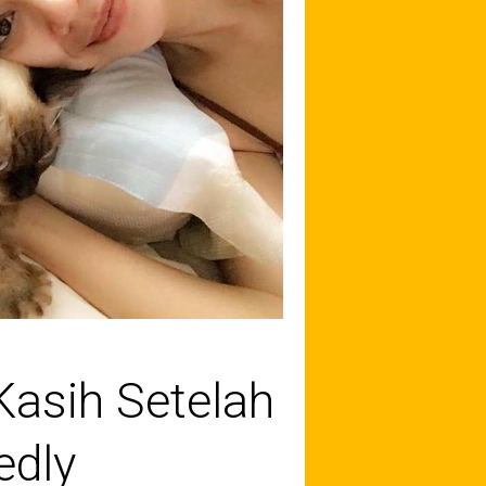
Kasih Setelah
edly