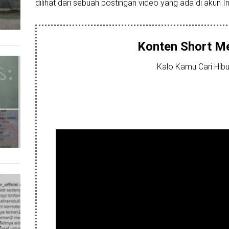
dilihat dari sebuah postingan video yang ada di akun 
Konten Short M
Kalo Kamu Cari Hib
t