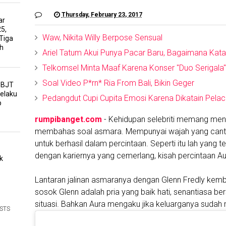
Thursday, February 23, 2017
ar
5,
Waw, Nikita Willy Berpose Sensual
Tiga
h
Ariel Tatum Akui Punya Pacar Baru, Bagaimana Kata
Telkomsel Minta Maaf Karena Konser "Duo Serigala"
Soal Video P*rn* Ria From Bali, Bikin Geger
PBJT
Pelaku
Pedangdut Cupi Cupita Emosi Karena Dikatain Pela
p
rumpibanget.com
- Kehidupan selebriti memang menari
membahas soal asmara. Mempunyai wajah yang cantik
untuk berhasil dalam percintaan. Seperti itu lah yang 
dengan kariernya yang cemerlang, kisah percintaan Au
k
Lantaran jalinan asmaranya dengan Glenn Fredly kembal
sosok Glenn adalah pria yang baik hati, senantiasa b
situasi. Bahkan Aura mengaku jika keluarganya sudah
OSTS