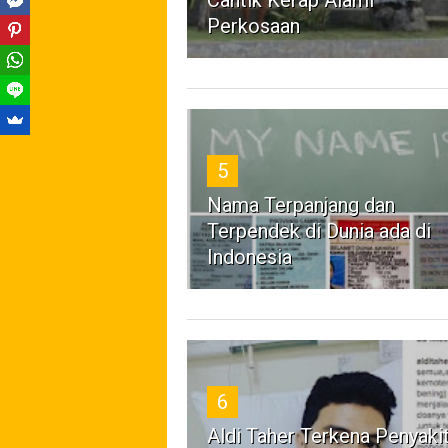
Cantik Kerap Alami
Perkosaan
5
Nama Terpanjang dan
Terpendek di Dunia ada di
Indonesia
6
Aldi Taher Terkena Penyaki