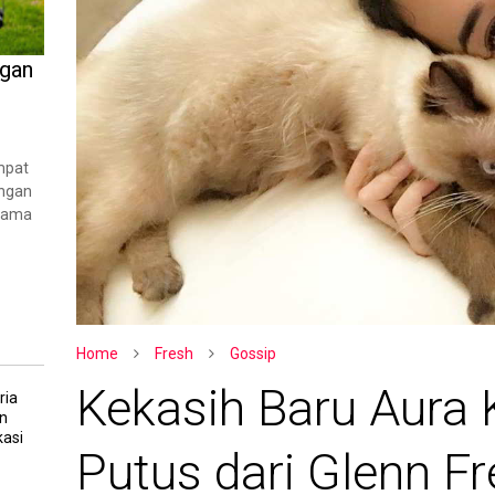
ngan
mpat
angan
rsama
Home
Fresh
Gossip
Kekasih Baru Aura 
ria
n
asi
Putus dari Glenn Fr