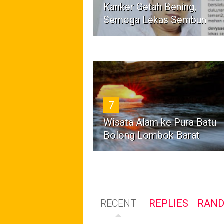
Kanker Getah Bening,
Semoga Lekas Sembuh
7
Wisata Alam ke Pura Batu
Bolong Lombok Barat
RECENT
REPLIES
RAN