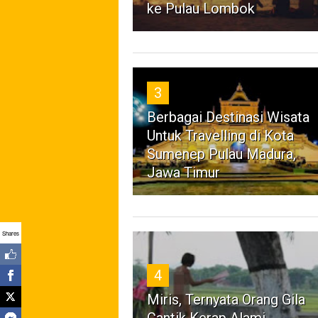
ke Pulau Lombok
3
Berbagai Destinasi Wisata
Untuk Travelling di Kota
Sumenep Pulau Madura,
Jawa Timur
Shares
4
Miris, Ternyata Orang Gila