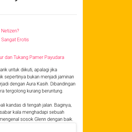
 Netizen?
 Sangat Erotis
cur dan Tukang Pamer Payudara
k untuk diikuti, apalagi jika
 sepertinya bukan menjadi jaminan
terjadi dengan Aura Kasih. Dibandingan
ra tergolong kurang beruntung.
i kandas di tengah jalan. Baginya,
ersabar kala menghadapi sebuah
 mengenal sosok Glenn dengan baik.