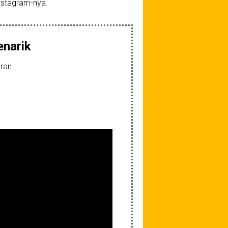
Instagram-nya.
enarik
uran