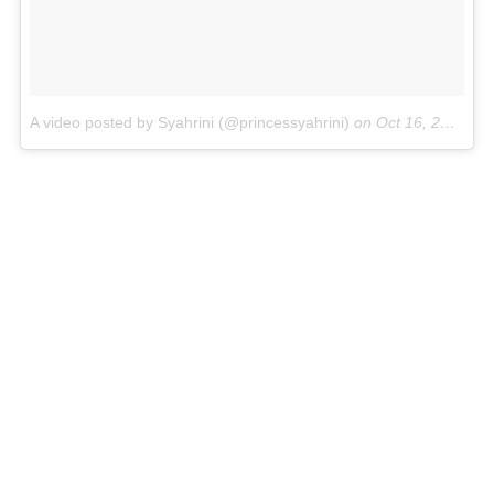
A video posted by Syahrini (@princessyahrini)
on
Oct 16, 2016 at 9:06pm PDT