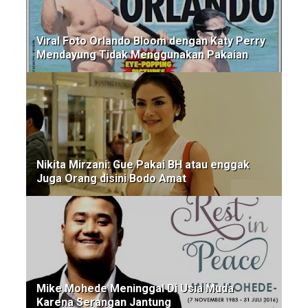
Viral Foto Orlando Bloom dengan Katy Perry
Mendayung Tidak Menggunakan Pakaian
Nikita Mirzani: Gue Pakai BH atau enggak
Juga Orang disini Bodo Amat
Mike Mohede Meninggal Di Usia Muda
Karena Serangan Jantung