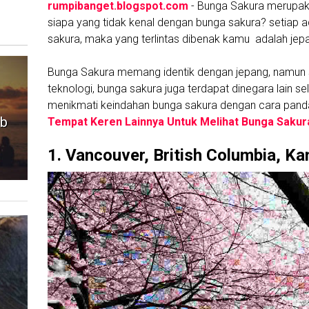
rumpibanget.blogspot.com
- Bunga Sakura merupak
siapa yang tidak kenal dengan bunga sakura? setiap
sakura, maka yang terlintas dibenak kamu adalah jep
Bunga Sakura memang identik dengan jepang, namun 
teknologi, bunga sakura juga terdapat dinegara lain s
menikmati keindahan bunga sakura dengan cara pand
ib
Tempat Keren Lainnya Untuk Melihat Bunga Saku
1. Vancouver, British Columbia, K