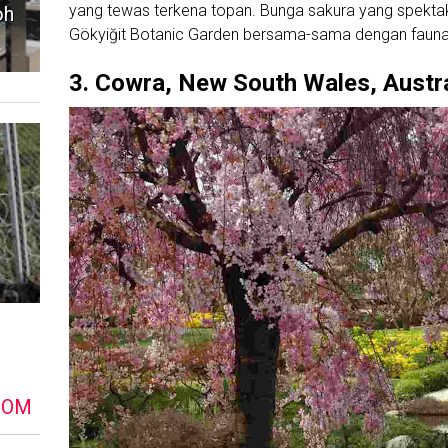
yang tewas terkena topan. Bunga sakura yang spektakul
oh
Gökyiğit Botanic Garden bersama-sama dengan fauna 
3. Cowra, New South Wales, Austra
DOM