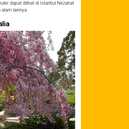
er dapat dilihat di Istanbul Nezahat
alam lainnya.
lia