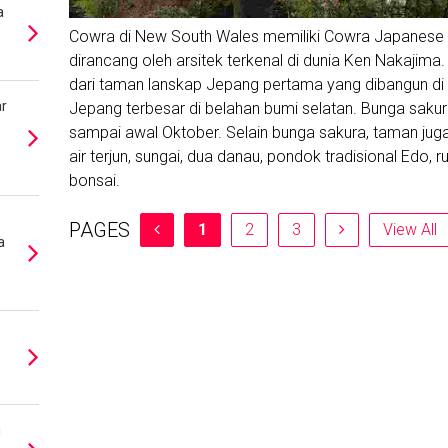
a
Cowra di New South Wales memiliki Cowra Japanese 
dirancang oleh arsitek terkenal di dunia Ken Nakajima
dari taman lanskap Jepang pertama yang dibangun di
r
Jepang terbesar di belahan bumi selatan. Bunga sakur
sampai awal Oktober. Selain bunga sakura, taman juga 
air terjun, sungai, dua danau, pondok tradisional Edo,
bonsai.
PAGES
1
2
3
View All
a
i