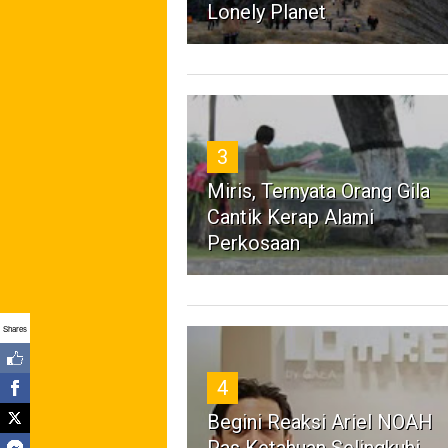
Lonely Planet
3
Miris, Ternyata Orang Gila
Cantik Kerap Alami
Perkosaan
Shares
4
Begini Reaksi Ariel NOAH