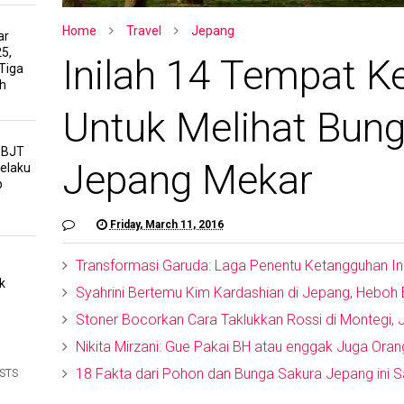
Home
Travel
Jepang
ar
5,
Inilah 14 Tempat K
Tiga
h
Untuk Melihat Bun
PBJT
Jepang Mekar
Pelaku
p
Friday, March 11, 2016
Transformasi Garuda: Laga Penentu Ketangguhan In
k
Syahrini Bertemu Kim Kardashian di Jepang, Heboh
Stoner Bocorkan Cara Taklukkan Rossi di Montegi,
Nikita Mirzani: Gue Pakai BH atau enggak Juga Oran
18 Fakta dari Pohon dan Bunga Sakura Jepang ini 
OSTS