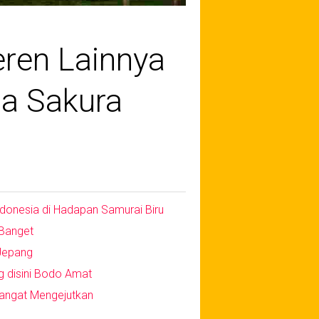
eren Lainnya
ga Sakura
donesia di Hadapan Samurai Biru
 Banget
 Jepang
g disini Bodo Amat
Sangat Mengejutkan