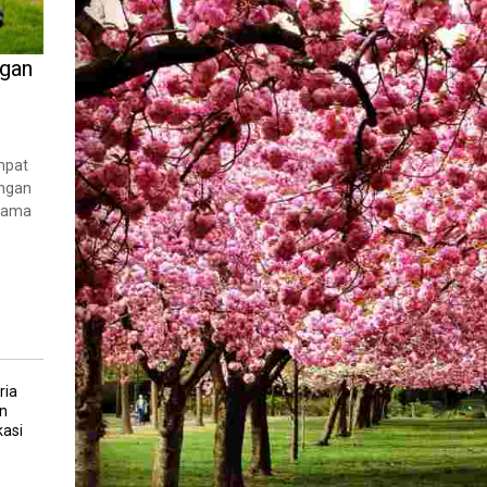
ngan
mpat
angan
rsama
ria
n
asi