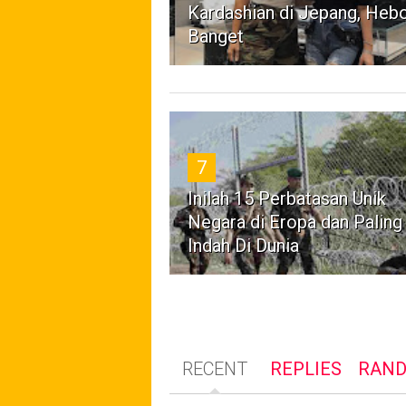
Kardashian di Jepang, Heb
Banget
7
Inilah 15 Perbatasan Unik
Negara di Eropa dan Paling
Indah Di Dunia
RECENT
REPLIES
RAN