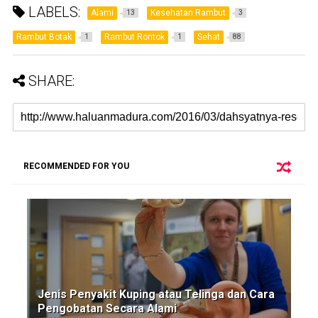
LABELS:
Alami
Kesehatan Rambut
13
3
Rambut Botak
Rambut Rontok
Sehat
1
1
88
SHARE:
RECOMMENDED FOR YOU
Jenis Penyakit Kuping atau Telinga dan Cara
Pengobatan Secara Alami