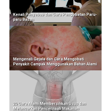
Kenali Penyebab dan Cara Pengobatan Paru-
paru Basah
Mengenali Gejala dan Cara Mengobati
Penyakit Campak Menggunakan Bahan Alami
20 Cara Alami Membersihkan Usus dan
Melancarkan Pencernaah Makanan