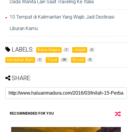
Dada Wanita Lain Saat Traveling Ke Italia
10 Tempat di Kalimantan Yang Wajib Jadi Destinasi
Liburan Kamu
LABELS:
Batas Negara
Jelajah
1
4
Keindahan Alam
Travel
Wisata
1
38
9
SHARE:
RECOMMENDED FOR YOU