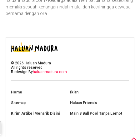
haluanmadura.com - Keluarga adalah tempat dimana seseorang
memiliki sebuah kenangan indah mulai dari kecil hingga dewasa
bersama dengan ora...
©
2026
Haluan Madura
All rights reserved.
Redesign By
haluanmadura.com
Home
Iklan
Sitemap
Haluan Friend's
Kirim Artikel Menarik Disini
Main 8 Ball Pool Tanpa Lemot