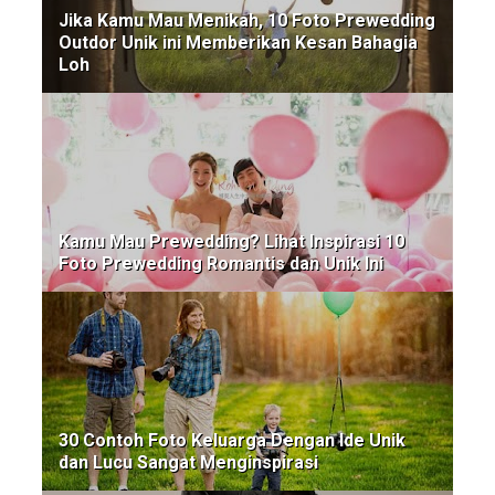
Jika Kamu Mau Menikah, 10 Foto Prewedding
Outdor Unik ini Memberikan Kesan Bahagia
Loh
Kamu Mau Prewedding? Lihat Inspirasi 10
Foto Prewedding Romantis dan Unik Ini
30 Contoh Foto Keluarga Dengan Ide Unik
dan Lucu Sangat Menginspirasi