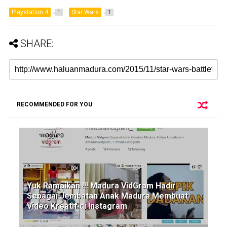
Playstation 4
Star Wars
1
1
SHARE:
RECOMMENDED FOR YOU
Yuk Ramaikan !!! Madura VidGram Hadir
Sebagai Jembatan Anak Madura Membuat
Video Kreatif di Instagram