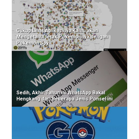
Cukup Lihat Aplikasinya Kamu akan
Mengetahui letak Pokemonnya dengan
Pokemon Spy
Sedih, Akhir Tahun ini WhatsApp Bakal
Hengkang dari Beberapa Jenis Ponsel ini