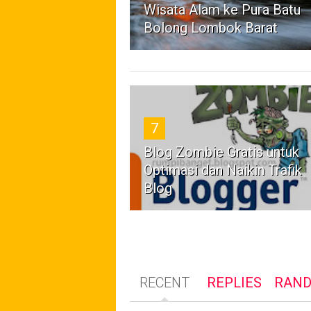
Wisata Alam ke Pura Batu
Bolong Lombok Barat
7
Blog Zombie Gratis untuk
Optimasi dan Naikin Trafik
Blog
RECENT
REPLIES
RAN