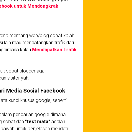
cebook untuk Mendongkrak
karena memang web/blog sobat kalah
si lain mau mendatangkan trafik dari
 bagaimana kalau
Mendapatkan Trafik
tuk sobat blogger agar
n visitor yah.
ri Media Sosial Facebook
ta kunci khusus google, seperti
edalam pencarian google dimana
og sobat dan
"test mata"
adalah
dibawah untuk penjelasan mendetil