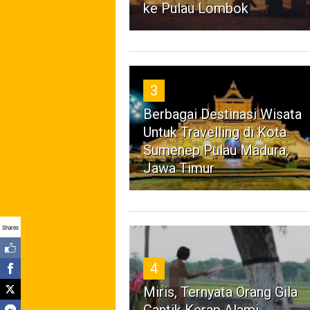
ke Pulau Lombok
3
Berbagai Destinasi Wisata
Untuk Travelling di Kota
Sumenep Pulau Madura,
Jawa Timur
Shares
4
Miris, Ternyata Orang Gila