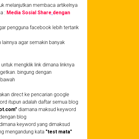
ntuk melanjutkan membaca artikelnya
a :
Media Sosial Share
dengan
r pengguna facebook lebih tertarik
n lainnya agar semakin banyak
 untuk mengklik link dimana linknya
rgetkan. bingung dengan
dibawah
u akan direct ke pencarian google
ord itupun adalah daftar semua blog
pot.com"
diamana maksud keyword
 dengan blog
dimana keyword yang dimaksud
ang mengandung kata
"test mata"