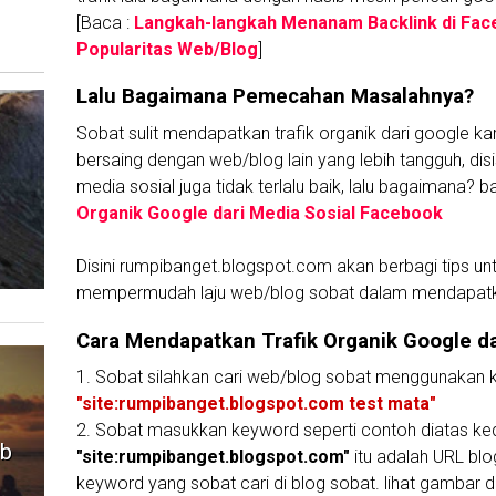
[Baca :
Langkah-langkah Menanam Backlink di Fa
Popularitas Web/Blog
]
Lalu Bagaimana Pemecahan Masalahnya?
Sobat sulit mendapatkan trafik organik dari google 
bersaing dengan web/blog lain yang lebih tangguh, disi
media sosial juga tidak terlalu baik, lalu bagaimana?
Organik Google dari Media Sosial Facebook
Disini rumpibanget.blogspot.com akan berbagi tips un
mempermudah laju web/blog sobat dalam mendapatka
Cara Mendapatkan Trafik Organik Google da
1. Sobat silahkan cari web/blog sobat menggunakan ka
"site:rumpibanget.blogspot.com test mata"
2. Sobat masukkan keyword seperti contoh diatas k
ib
"site:rumpibanget.blogspot.com"
itu adalah URL bl
keyword yang sobat cari di blog sobat. lihat gambar 