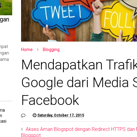
ngan
mpat
Home
Blogging
angan
Mendapatkan Trafik
rsama
Google dari Media 
Facebook
ria
Saturday, October 17, 2015
n
asi
Akses Aman Blogspot dengan Redirect HTTPS dan 
Blogspot