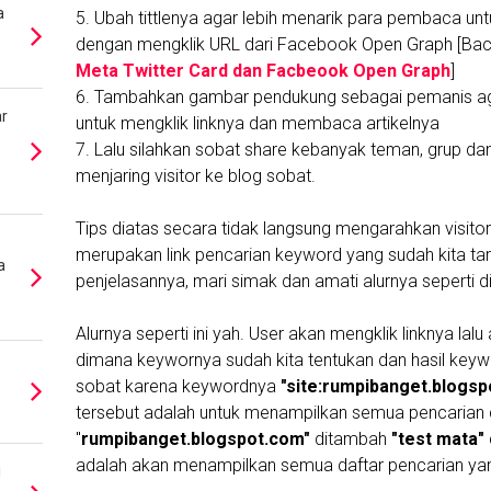
a
5. Ubah tittlenya agar lebih menarik para pembaca u
dengan mengklik URL dari Facebook Open Graph [Bac
Meta Twitter Card dan Facbeook Open Graph
]
6. Tambahkan gambar pendukung sebagai pemanis aga
r
untuk mengklik linknya dan membaca artikelnya
7. Lalu silahkan sobat share kebanyak teman, grup da
menjaring visitor ke blog sobat.
Tips diatas secara tidak langsung mengarahkan visitor
merupakan link pencarian keyword yang sudah kita ta
a
penjelasannya, mari simak dan amati alurnya seperti 
Alurnya seperti ini yah. User akan mengklik linknya lal
dimana keywornya sudah kita tentukan dan hasil keyw
sobat karena keywordnya
"site:rumpibanget.blogs
tersebut adalah untuk menampilkan semua pencarian
"
rumpibanget.blogspot.com"
ditambah
"test mata"
adalah akan menampilkan semua daftar pencarian y
i