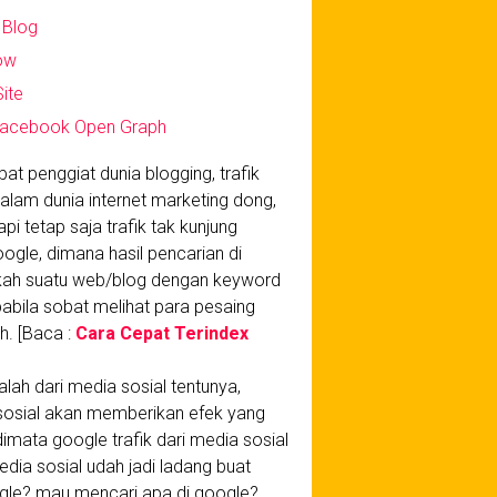
 Blog
ow
ite
 Facebook Open Graph
at penggiat dunia blogging, trafik
alam dunia internet marketing dong,
 tetap saja trafik tak kunjung
ogle, dimana hasil pencarian di
nkah suatu web/blog dengan keyword
pabila sobat melihat para pesaing
h. [Baca :
Cara Cepat Terindex
lah dari media sosial tentunya,
 sosial akan memberikan efek yang
imata google trafik dari media sosial
media sosial udah jadi ladang buat
ogle? mau mencari apa di google?