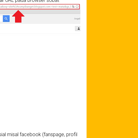
bar URL pada browser sobat
al misal facebook (fanspage, profil