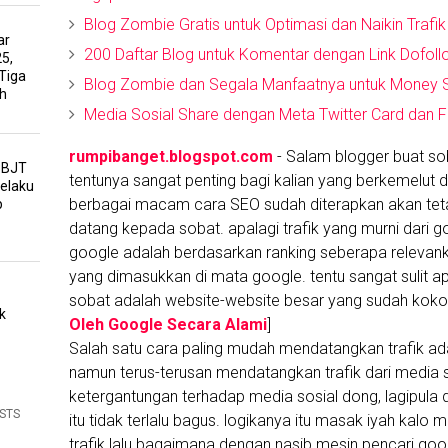
Blog Zombie Gratis untuk Optimasi dan Naikin Trafik
ar
200 Daftar Blog untuk Komentar dengan Link Dofoll
5,
Tiga
Blog Zombie dan Segala Manfaatnya untuk Money S
h
Media Sosial Share dengan Meta Twitter Card dan
rumpibanget.blogspot.com
- Salam blogger buat sob
PBJT
tentunya sangat penting bagi kalian yang berkemelut d
Pelaku
berbagai macam cara SEO sudah diterapkan akan tetapi
p
datang kepada sobat. apalagi trafik yang murni dari go
google adalah berdasarkan ranking seberapa releva
yang dimasukkan di mata google. tentu sangat sulit a
sobat adalah website-website besar yang sudah koko
k
Oleh Google Secara Alami
]
Salah satu cara paling mudah mendatangkan trafik ada
namun terus-terusan mendatangkan trafik dari media
ketergantungan terhadap media sosial dong, lagipula d
OSTS
itu tidak terlalu bagus. logikanya itu masak iyah kalo 
trafik lalu bagaimana dengan nasib mesin pencari go