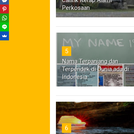
Cantik Kerap Alami
Perkosaan
5
Nama Terpanjang dan
Terpendek di Dunia ada di
Indonesia
6