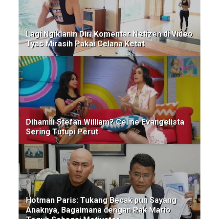
Lagi Ngiklanin Diri Komentar Netizen di Video
Tyas Mirasih Pakai Celana Ketat
Dihamili Stefan William? Celine Evangelista
Sering Tutupi Perut
Hotman Paris: Tukang Becak pun Sayang
Anaknya, Bagaimana dengan Pak Mario