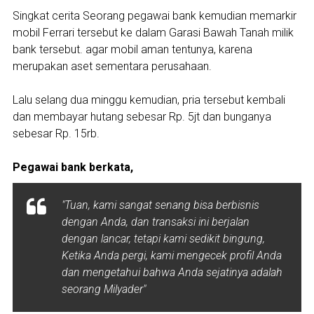
Singkat cerita Seorang pegawai bank kemudian memarkir
mobil Ferrari tersebut ke dalam Garasi Bawah Tanah milik
bank tersebut. agar mobil aman tentunya, karena
merupakan aset sementara perusahaan.
Lalu selang dua minggu kemudian, pria tersebut kembali
dan membayar hutang sebesar Rp. 5jt dan bunganya
sebesar Rp. 15rb.
Pegawai bank berkata,
"Tuan, kami sangat senang bisa berbisnis
dengan Anda, dan transaksi ini berjalan
dengan lancar, tetapi kami sedikit bingung,
Ketika Anda pergi, kami mengecek profil Anda
dan mengetahui bahwa Anda sejatinya adalah
seorang Milyader"