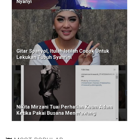
Nyanyi
Gitar Spanyol, Itulah Istilah Cocok Untuk
Lekukan Tubuh Syahrini
Nikita Mirzani Tuai Perhatian Kaum Adam
Ketika Pakai Busana Menerawang