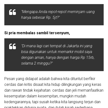
"Mengapa Anda repot-repot meminjam uang
hanya sebesar Rp. 5jt?"
Si pria membalas sambil tersenyum,
"Di mana lagi cari tempat di Jakarta ini yang
bisa digunakan untuk memarkir mobil saya
dengan aman, hanya dengan harga Rp 15rb,
selama 2 minggu?"
Pesan yang didapat adalah bahwa kita dituntut berfikir
cerdas dan kritis disaat kita hidup dilingkungan yang keras
dan rawan tindak kejahatan. cerdas dan jeli memanfaatkan
kesempatan dalam kesempitan, mungkin mudah
kedengarannya, tapi susah ketika kita langsung terjun dan
praktekkan didunia nyata. dan itulah kisah sederhana