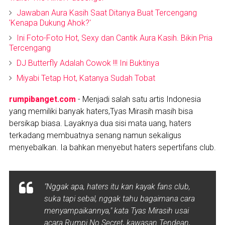
Jawaban Aura Kasih Saat Ditanya Buat Tercengang
'Kenapa Dukung Ahok?'
Ini Foto-Foto Hot, Sexy dan Cantik Aura Kasih. Bikin Pria
Tercengang
DJ Butterfly Adalah Cowok !!! Ini Buktinya
Miyabi Tetap Hot, Katanya Sudah Tobat
rumpibanget.com
- Menjadi salah satu artis Indonesia
yang memiliki banyak haters,Tyas Mirasih masih bisa
bersikap biasa. Layaknya dua sisi mata uang, haters
terkadang membuatnya senang namun sekaligus
menyebalkan. Ia bahkan menyebut haters sepertifans club.
"Nggak apa, haters itu kan kayak fans club,
suka tapi sebal, nggak tahu bagaimana cara
menyampaikannya," kata Tyas Mirasih usai
acara Rumpi No Secret, kawasan Tendean,