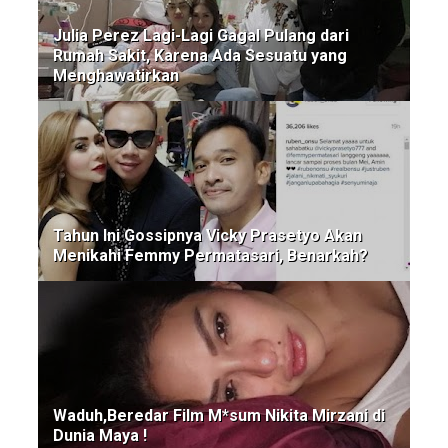
Julia Perez Lagi-Lagi Gagal Pulang dari
Rumah Sakit, Karena Ada Sesuatu yang
Menghawatirkan
Tahun Ini Gossipnya Vicky Prasetyo Akan
Menikahi Femmy Permatasari, Benarkah?
Waduh,Beredar Film M*sum Nikita Mirzani di
Dunia Maya !