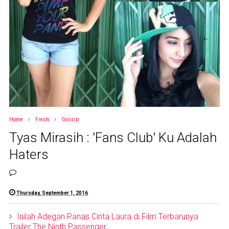
Home
Fresh
Gossip
Tyas Mirasih : 'Fans Club' Ku Adalah
Haters
Thursday, September 1, 2016
Inilah Adegan Panas Cinta Laura di Film Terbarunya
Trailer The Ninth Passenger