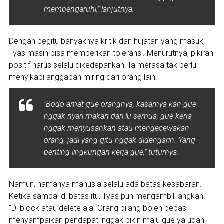
mempengaruhi," lanjutnya.
Dengan begitu banyaknya kritik dan hujatan yang masuk,
Tyas masih bisa memberikan toleransi. Menurutnya, pikiran
positif harus selalu dikedepankan. Ia merasa tak perlu
menyikapi anggapan miring dari orang lain.
"Bodo amat gue orangnya, kasarnya kan gue
nggak nyari makan dari lu semua, gue kerja
nggak menyusahkan atau mengecewakan
orang, jadi yang gitu nggak didengarin. Yang
penting lingkungan kerja gue," tuturnya.
Namun, namanya manusia selalu ada batas kesabaran.
Ketika sampai di batas itu, Tyas pun mengambil langkah.
"Di block atau delete aja.‎ Orang bilang boleh bebas
menyampaikan pendapat, nggak bikin maju gue ya udah