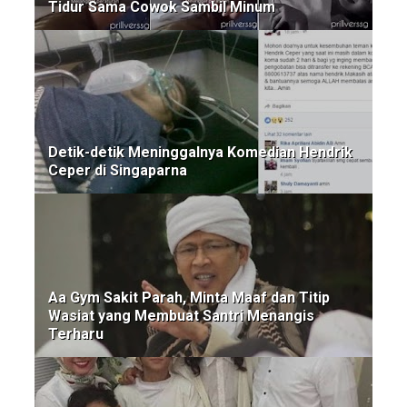
Tidur Sama Cowok Sambil Minum
Detik-detik Meninggalnya Komedian Hendrik
Ceper di Singaparna
Aa Gym Sakit Parah, Minta Maaf dan Titip
Wasiat yang Membuat Santri Menangis
Terharu