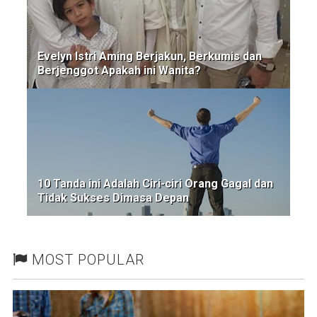
Evelyn Istri Aming Berjakun, Berkumis dan
Berjenggot Apakah ini Wanita?
10 Tanda ini Adalah Ciri-ciri Orang Gagal dan
Tidak Sukses Dimasa Depan
MOST POPULAR