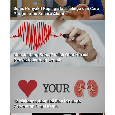
Jenis Penyakit Kuping atau Telinga dan Cara
Pengobatan Secara Alami
Mau Jantung Sehat? Inilah Obat Herbal
Penyakit Jantung Lemah
12 Makanan Alami ini Bisa Menjaga
Kesehatan Ginjal Kamu