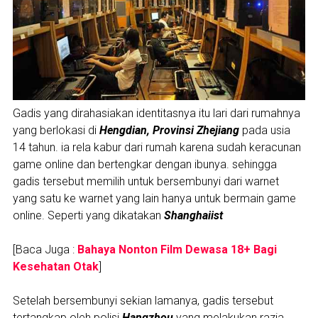
Gadis yang dirahasiakan identitasnya itu lari dari rumahnya
yang berlokasi di
Hengdian, Provinsi Zhejiang
pada usia
14 tahun. ia rela kabur dari rumah karena sudah keracunan
game online dan bertengkar dengan ibunya. sehingga
gadis tersebut memilih untuk bersembunyi dari warnet
yang satu ke warnet yang lain hanya untuk bermain game
online. Seperti yang dikatakan
Shanghaiist
[Baca Juga :
Bahaya Nonton Film Dewasa 18+ Bagi
Kesehatan Otak
]
Setelah bersembunyi sekian lamanya, gadis tersebut
tertangkap oleh polisi
Hangzhou
yang melakukan razia