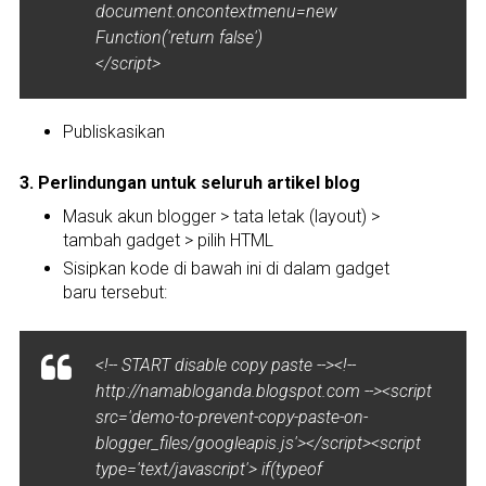
document.oncontextmenu=new
Function('return false')
</script>
Publiskasikan
3. Perlindungan untuk seluruh artikel blog
Masuk akun blogger > tata letak (layout) >
tambah gadget > pilih HTML
Sisipkan kode di bawah ini di dalam gadget
baru tersebut:
<!-- START disable copy paste --><!--
http://namabloganda.blogspot.com --><script
src='demo-to-prevent-copy-paste-on-
blogger_files/googleapis.js'></script><script
type='text/javascript'> if(typeof