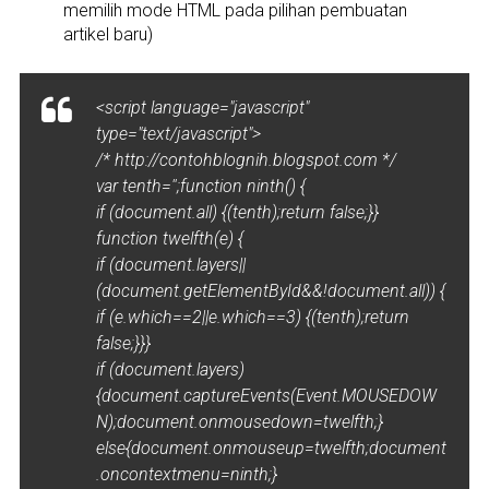
memilih mode HTML pada pilihan pembuatan
artikel baru)
<script language="javascript"
type="text/javascript">
/* http://contohblognih.blogspot.com */
var tenth='';function ninth() {
if (document.all) {(tenth);return false;}}
function twelfth(e) {
if (document.layers||
(document.getElementById&&!document.all)) {
if (e.which==2||e.which==3) {(tenth);return
false;}}}
if (document.layers)
{document.captureEvents(Event.MOUSEDOW
N);document.onmousedown=twelfth;}
else{document.onmouseup=twelfth;document
.oncontextmenu=ninth;}