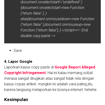
document.onselectstart!="undefined" )
{document.onselectstart=new Function
("return false" ); }
else{document.onmousedown=new Function
("return false" );document.onmouseup=new
Function ("return false"); } </script><!-- End
disable copy paste -->
Save
4. Lapor Google
Laporkan kasus copy paste di
Google Report Alleged
Copyright Infringement
. Hal ini kalau memang sobat
merasa sangat dirugikan atau sangat tidak rela dengan
kasus copas artikel. mungkin ini adalah cara paling jitu,
karena langsung melaporkan ke bosnya internet. hehehe
Kesimpulan