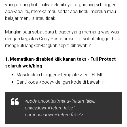
yang emang hobi nulis. selebihnya tergantung si blogger
abal-abal itu, mereka mau sadar apa tidak. mereka mau
belajar menulis atau tidak.
Mungkin bagi sobat para blogger yang memang was-was
dengan kegiatas Copy Paste artikel ini. sobat blogger bisa
mengikuti langkah-langkah seprti dibawah ini.
1. Mematikan-disabled klik kanan teks - Full Protect
seluruh web/blog
Masuk akun blogger > template > edit HTML
Ganti kode <body> dengan kode di bawah ini:
<body oncontextmenu='return false;'
onkeydown='return false;'
onmousedown='return false'>