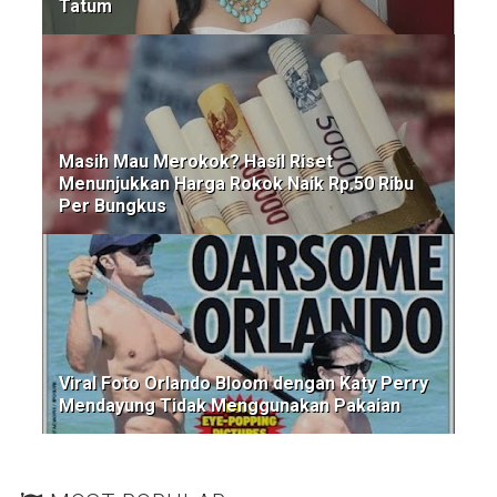
Tatum
Masih Mau Merokok? Hasil Riset
Menunjukkan Harga Rokok Naik Rp.50 Ribu
Per Bungkus
Viral Foto Orlando Bloom dengan Katy Perry
Mendayung Tidak Menggunakan Pakaian